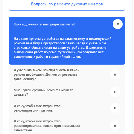
Вопросы по ремонту духовых шкафов
Какие документы вы предоставляете?
На этапе приема устройства на диагностику и последующий
ремонт вам будет предоставлен заказ-наряд с указанием
страховых обязательств на ваше устройство. Далее, после
выполнения работ по ремонту техники, вы получите акт
выполненных работ и гарантийный талон.
Я уже знаю в чем неисправность и какой
ремонт необходим. Для чего проводить
диагностику?
Мне нужен срочный ремонт. Сможете
сделать?
Я хочу, чтобы мое устройство
ремонтировали при мне.
Я хочу, чтобы мое устройство
ремонтировалось только оригинальными
запчастями.