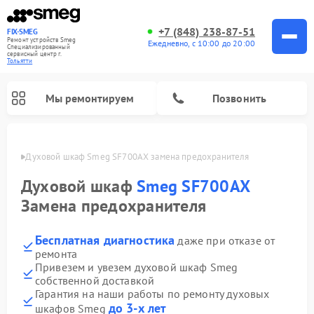
+7 (848) 238-87-51
FIX-SMEG
Ремонт устройств Smeg
Ежедневно, с 10:00 до 20:00
Специализированный
cервисный центр г.
Тольятти
Мы ремонтируем
Позвонить
ьятти
Духовой шкаф Smeg SF700AX замена предохранителя
Духовой шкаф
Smeg SF700AX
Замена предохранителя
Бесплатная диагностика
даже при отказе от
ремонта
Привезем и увезем духовой шкаф Smeg
собственной доставкой
Ремонт микроволновых печей Smeg
Ремонт варочных панелей Smeg
Ремонт посудомоечных машин Smeg
Ремонт стиральных машин Smeg
Гарантия на наши работы по ремонту духовых
до 3-х лет
шкафов Smeg