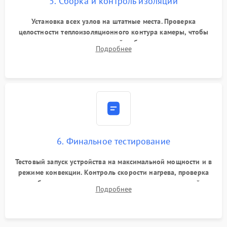
5. Сборка и контроль изоляции
Установка всех узлов на штатные места. Проверка
целостности теплоизоляционного контура камеры, чтобы
исключить перегрев кухонной мебели и потерю тепла.
Подробнее
Надежная фиксация клемм и сборка корпуса шкафа.
6. Финальное тестирование
Тестовый запуск устройства на максимальной мощности и в
режиме конвекции. Контроль скорости нагрева, проверка
срабатывания термостата при достижении заданной
Подробнее
температуры и тест на отсутствие утечек тока.