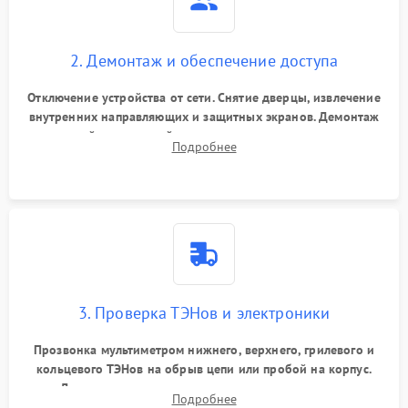
2. Демонтаж и обеспечение доступа
Отключение устройства от сети. Снятие дверцы, извлечение
внутренних направляющих и защитных экранов. Демонтаж
задней или верхней панели для прямого доступа к
Подробнее
нагревательным элементам, плате и вентиляторам.
3. Проверка ТЭНов и электроники
Прозвонка мультиметром нижнего, верхнего, грилевого и
кольцевого ТЭНов на обрыв цепи или пробой на корпус.
Диагностика термостата, датчиков температуры,
Подробнее
переключателя режимов и мотора конвекции.