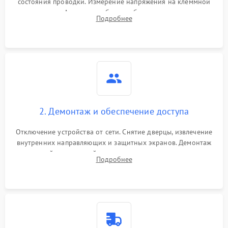
состояния проводки. Измерение напряжения на клеммной
колодке. Анализ жалоб на проблемы с нагревом,
Подробнее
конвекцией, панелью управления или блокировкой дверцы.
2. Демонтаж и обеспечение доступа
Отключение устройства от сети. Снятие дверцы, извлечение
внутренних направляющих и защитных экранов. Демонтаж
задней или верхней панели для прямого доступа к
Подробнее
нагревательным элементам, плате и вентиляторам.