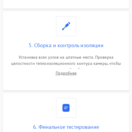
уплотнителя.
5. Сборка и контроль изоляции
Установка всех узлов на штатные места. Проверка
целостности теплоизоляционного контура камеры, чтобы
исключить перегрев кухонной мебели и потерю тепла.
Подробнее
Надежная фиксация клемм и сборка корпуса шкафа.
6. Финальное тестирование