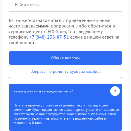
Вы можете ознакомиться с приведенными ниже
часто задаваемыми вопросами, либо обратиться в
сервисный центр “FIX-Smeg” по следующему
телефону
+7 (848) 238-87-51
если не нашли ответ на
свой вопрос.
Общие вопросы
Вопросы по ремонту духовых шкафов
Какие документы вы предоставляете?
На этапе приема устройства на диагностику и последующий
ремонт вам будет предоставлен заказ-наряд с указанием страховых
обязательств на ваше устройство. Далее, после выполнения работ
по ремонту техники, вы получите акт выполненных работ и
гарантийный талон.