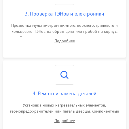
3. Проверка ТЭНов и электроники
Прозвонка мультиметром нижнего, верхнего, грилевого и
кольцевого ТЭНов на обрыв цепи или пробой на корпус.
Диагностика термостата, датчиков температуры,
Подробнее
переключателя режимов и мотора конвекции.
4. Ремонт и замена деталей
Установка новых нагревательных элементов,
термопредохранителей или петель дверцы. Компонентный
ремонт электронного модуля управления, замена
Подробнее
выгоревших реле, восстановление контактов и замена