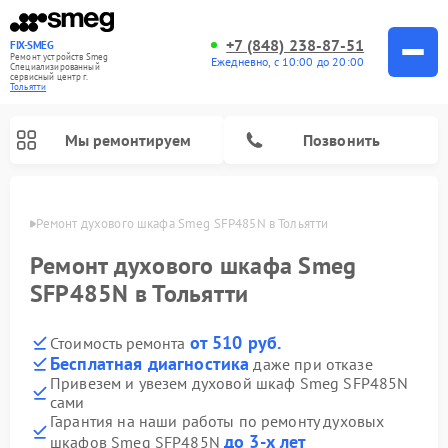
+7 (848) 238-87-51
FIX-SMEG
Ремонт устройств Smeg
Ежедневно, с 10:00 до 20:00
Специализированный
cервисный центр г.
Тольятти
Мы ремонтируем
Позвонить
ьятти
Ремонт духового шкафа Smeg SFP485N в Тольятти
Ремонт духового шкафа Smeg
SFP485N в Тольятти
от 510 руб.
Стоимость ремонта
Бесплатная диагностика
даже при отказе
Привезем и увезем духовой шкаф Smeg SFP485N
сами
Ремонт микроволновых печей Smeg
Ремонт варочных панелей Smeg
Ремонт посудомоечных машин Smeg
Ремонт стиральных машин Smeg
Гарантия на наши работы по ремонту духовых
до 3-х лет
шкафов Smeg SFP485N