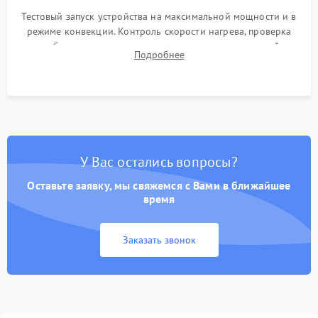
Тестовый запуск устройства на максимальной мощности и в
режиме конвекции. Контроль скорости нагрева, проверка
срабатывания термостата при достижении заданной
Подробнее
температуры и тест на отсутствие утечек тока.
У Вас остались вопросы?
Оставьте заявку, мы свяжемся с Вами в ближайшее
время
Заказать звонок