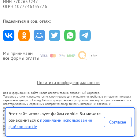
ИНН 7702633247
ОГРН 1077746335776
Поделиться в соц. сетях:
Мы принимаем
все формы оплаты
Политика конфиденциальности
Вся информация на сайте носит исключительно справочный характер.
Товарные знаки используются исключительно для описания устройств, в отношении которых
сервисные центры tol.smeg-fixim.ru предоставляют услуги по ремонту. Услуги оказываются в
неавторизованных сервисных центрах tol.smeg-fixim.ru, которые не связаны с
правообладателями товарных знаков или их официальными представителями.
Ремонт осуществляется для устройств, уже введенных в гражданский оборот в соответствии
Этот сайт использует файлы cookie. Вы можете
со статьей 1487 ГК РФ.
Использование товарных знаков не преследует цели индивидуализации услуг или введения
ознакомиться с
правилами использования
Согласен
потребителей в заблуждение, а служит для информирования о предоставляемых услугах по
ремонту техники указанных брендов.
файлов cookie
Представленная на сайте информация не является публичной офертой, определяемой
положениями Статьи 437(2) Гражданского кодекса РФ