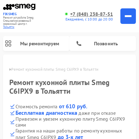
+7 (848) 238-87-51
FIX-SMEG
Ремонт устройств Smeg
Ежедневно, с 10:00 до 20:00
Специализированный
cервисный центр г.
Тольятти
Мы ремонтируем
Позвонить
ьятти
Ремонт кухонной плиты Smeg C6IPX9 в Тольятти
Ремонт кухонной плиты Smeg
C6IPX9 в Тольятти
от 610 руб.
Стоимость ремонта
Бесплатная диагностика
даже при отказе
Привезем и увезем кухонную плиту Smeg C6IPX9
сами
Ремонт микроволновых печей Smeg
Ремонт варочных панелей Smeg
Ремонт посудомоечных машин Smeg
Ремонт стиральных машин Smeg
Гарантия на наши работы по ремонту кухонных
до 3-х лет
плит Smeg C6IPX9