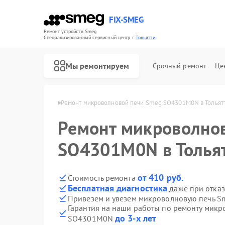
FIX-SMEG
Ремонт устройств Smeg
Специализированный cервисный центр г.
Тольятти
Мы ремонтируем
Срочный ремонт
Це
ей Smeg в Тольятти
Ремонт микроволновой печи Smeg SO4301M0N в Тольят
Ремонт микроволно
SO4301M0N в Толья
от 410 руб.
Стоимость ремонта
Бесплатная диагностика
даже при отказ
Привезем и увезем микроволновую печь 
Гарантия на наши работы по ремонту мик
Ремонт посудомоечных машин Smeg
Ремонт стиральных машин Smeg
Ремонт варочных панелей Smeg
Ремонт духовых шкафов Smeg
до 3-х лет
SO4301M0N