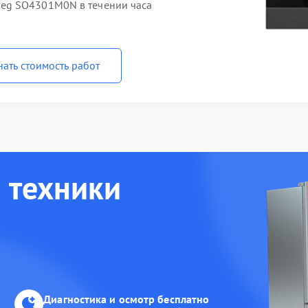
eg SO4301M0N в течении часа
нать стоимость работ
 техники
Диагностика и осмотр бесплатно