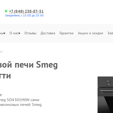
+7 (848) 238-87-51
Ежедневно, с 10:00 до 20:00
ны
О нас
Отзывы
Доставка
Гарантии
Акции и скидки
Зая
ти
вой печи Smeg
тти
е
Smeg SO4301M0N сами
роволновых печей Smeg