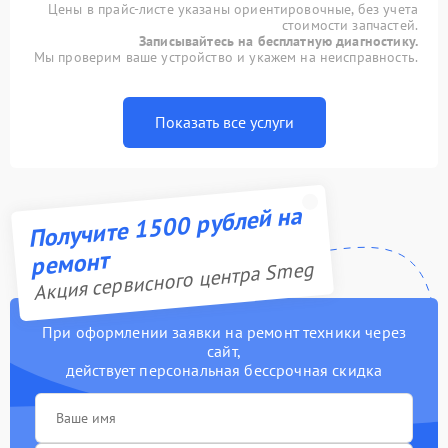
Цены в прайс-листе указаны ориентировочные, без учета
стоимости запчастей.
Записывайтесь на бесплатную диагностику.
Мы проверим ваше устройство и укажем на неисправность.
Показать все услуги
Получите 1500 рублей на
ремонт
Акция сервисного центра Smeg
При оформлении заявки на ремонт техники через
сайт,
действует персональная бессрочная скидка