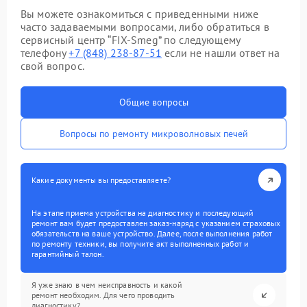
Вы можете ознакомиться с приведенными ниже
часто задаваемыми вопросами, либо обратиться в
сервисный центр “FIX-Smeg” по следующему
телефону
+7 (848) 238-87-51
если не нашли ответ на
свой вопрос.
Общие вопросы
Вопросы по ремонту микроволновых печей
Какие документы вы предоставляете?
На этапе приема устройства на диагностику и последующий
ремонт вам будет предоставлен заказ-наряд с указанием страховых
обязательств на ваше устройство. Далее, после выполнения работ
по ремонту техники, вы получите акт выполненных работ и
гарантийный талон.
Я уже знаю в чем неисправность и какой
ремонт необходим. Для чего проводить
диагностику?