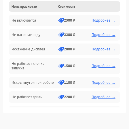
Неисправности
Стоимость
Дверца и корпус
Не включается
2500 ₽
Подробнее →
Механика и внутренние элементы
Не нагревает еду
2200 ₽
Подробнее →
Механические повреждения
Искажение дисплея
2800 ₽
Подробнее →
Питание и запуск
Не работает кнопка
Нагрев и приготовление
1500 ₽
Подробнее →
запуска
Программное обеспечение
Искры внутри при работе
1100 ₽
Подробнее →
Не работает гриль
2200 ₽
Подробнее →
Перегрев или отключение
2400 ₽
Подробнее →
во время работы