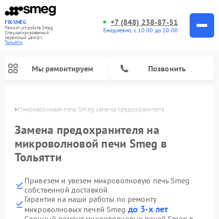
+7 (848) 238-87-51
FIX-SMEG
Ремонт устройств Smeg
Ежедневно, с 10:00 до 20:00
Специализированный
cервисный центр г.
Тольятти
Мы ремонтируем
Позвонить
ьятти
Микроволновая печь Smeg замена предохранителя
Замена предохранителя на
микроволновой печи Smeg в
Тольятти
Привезем и увезем микроволновую печь Smeg
собственной доставкой
Гарантия на наши работы по ремонту
Ремонт стиральных машин Smeg
Ремонт посудомоечных машин Smeg
Ремонт варочных панелей Smeg
до 3-х лет
микроволновых печей Smeg
Срочный ремонт микроволновых печей Smeg в