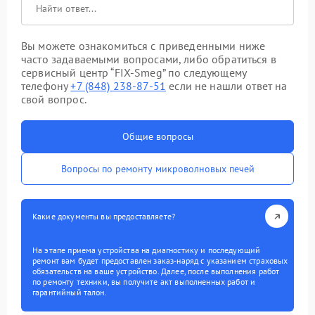
Вы можете ознакомиться с приведенными ниже
часто задаваемыми вопросами, либо обратиться в
сервисный центр “FIX-Smeg” по следующему
телефону
+7 (848) 238-87-51
если не нашли ответ на
свой вопрос.
Общие вопросы
Вопросы по ремонту микроволновых печей
Какие документы вы предоставляете?
На этапе приема устройства на диагностику и последующий
ремонт вам будет предоставлен заказ-наряд с указанием страховых
обязательств на ваше устройство. Далее, после выполнения работ
по ремонту техники, вы получите акт выполненных работ и
гарантийный талон.