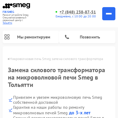
+7 (848) 238-87-51
FIX-SMEG
Ремонт устройств Smeg
Ежедневно, с 10:00 до 20:00
Специализированный
cервисный центр г.
Тольятти
Мы ремонтируем
Позвонить
ьятти
Микроволновая печь Smeg замена силового трансформатора
Замена силового трансформатора
на микроволновой печи Smeg в
Тольятти
Привезем и увезем микроволновую печь Smeg
собственной доставкой
Гарантия на наши работы по ремонту
Ремонт стиральных машин Smeg
Ремонт посудомоечных машин Smeg
Ремонт варочных панелей Smeg
до 3-х лет
микроволновых печей Smeg
Срочный ремонт микроволновых печей Smeg в