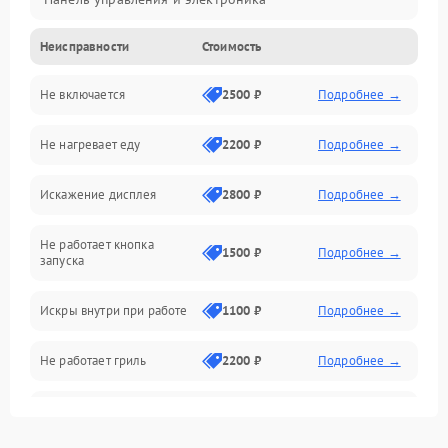
Неисправности
Стоимость
Дверца и корпус
Не включается
2500 ₽
Подробнее →
Механика и внутренние элементы
Не нагревает еду
2200 ₽
Подробнее →
Механические повреждения
Искажение дисплея
2800 ₽
Подробнее →
Питание и запуск
Не работает кнопка
Нагрев и приготовление
1500 ₽
Подробнее →
запуска
Программное обеспечение
Искры внутри при работе
1100 ₽
Подробнее →
Не работает гриль
2200 ₽
Подробнее →
Перегрев или отключение
2400 ₽
Подробнее →
во время работы