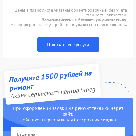
Цены в прайс-листе указаны ориентировочные, без учета
стоимости запчастей.
Записывайтесь на бесплатную диагностику.
Мы проверим ваше устройство и укажем на неисправность.
Показать все услуги
Получите 1500 рублей на
ремонт
Акция сервисного центра Smeg
При оформлении заявки на ремонт техники через
сайт,
действует персональная бессрочная скидка