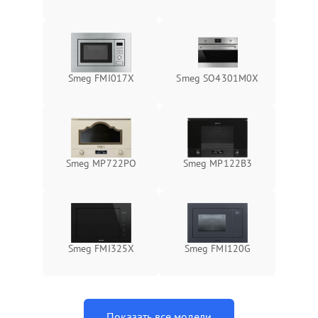
Smeg FMI017X
Smeg SO4301M0X
Smeg MP722PO
Smeg MP122B3
Smeg FMI325X
Smeg FMI120G
Показать все модели