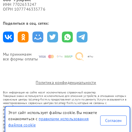
ИНН 7702633247
ОГРН 1077746335776
Поделиться в соц. сетях:
Мы принимаем
все формы оплаты
Политика конфиденциальности
Вся информация на сайте носит исключительно справочный характер.
Товарные знаки используются исключительно для описания устройств, в отношении которых
сервисные центры tol.smeg-fixim.ru предоставляют услуги по ремонту. Услуги оказываются в
неавторизованных сервисных центрах tol.smeg-fixim.ru, которые не связаны с
правообладателями товарных знаков или их официальными представителями.
Ремонт осуществляется для устройств, уже введенных в гражданский оборот в соответствии
Этот сайт использует файлы cookie. Вы можете
со статьей 1487 ГК РФ.
Использование товарных знаков не преследует цели индивидуализации услуг или введения
ознакомиться с
правилами использования
Согласен
потребителей в заблуждение, а служит для информирования о предоставляемых услугах по
ремонту техники указанных брендов.
файлов cookie
Представленная на сайте информация не является публичной офертой, определяемой
положениями Статьи 437(2) Гражданского кодекса РФ