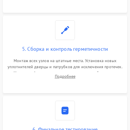
5. Сборка и контроль герметичности
Монтаж всех узлов на штатные места. Установка новых
уплотнителей дверцы и патрубков для исключения протечек.
Надежная фиксация хомутов гидравлической системы,
Подробнее
сборка корпуса и установка датчика поплавка.
6. Финальное тестирование