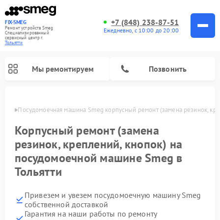
+7 (848) 238-87-51
FIX-SMEG
Ремонт устройств Smeg
Ежедневно, с 10:00 до 20:00
Специализированный
cервисный центр г.
Тольятти
Мы ремонтируем
Позвонить
ьятти
Посудомоечная машина Smeg корпусный ремонт (замена резинок, кре
Корпусный ремонт (замена
резинок, креплений, кнопок) на
посудомоечной машине Smeg в
Тольятти
Привезем и увезем посудомоечную машину Smeg
Ремонт стиральных машин Smeg
Ремонт микроволновых печей Smeg
Ремонт варочных панелей Smeg
собственной доставкой
Гарантия на наши работы по ремонту