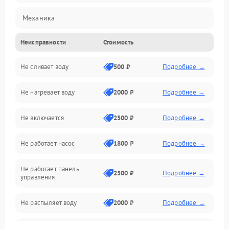
Механика
Неисправности
Стоимость
Управление
Не сливает воду
500 ₽
Подробнее →
Электропитание
Не нагревает воду
2000 ₽
Подробнее →
Датчики
Не включается
2500 ₽
Подробнее →
Нагрев
Не работает насос
1800 ₽
Подробнее →
Вода
Не работает панель
Гигиена
2500 ₽
Подробнее →
управления
Программное обеспечение
Не распыляет воду
2000 ₽
Подробнее →
Не запускается цикл