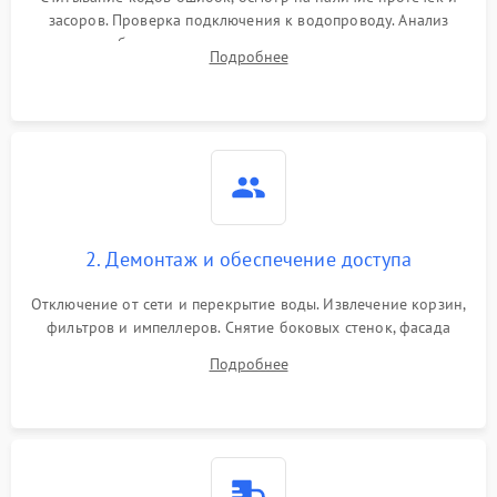
засоров. Проверка подключения к водопроводу. Анализ
жалоб на отсутствие слива, нагрева, вращения
Подробнее
разбрызгивателей или срабатывание системы защиты
аквастоп.
2. Демонтаж и обеспечение доступа
Отключение от сети и перекрытие воды. Извлечение корзин,
фильтров и импеллеров. Снятие боковых стенок, фасада
дверцы или нижнего поддона для прямого доступа к
Подробнее
циркуляционному насосу, ТЭНу и сливной помпе.