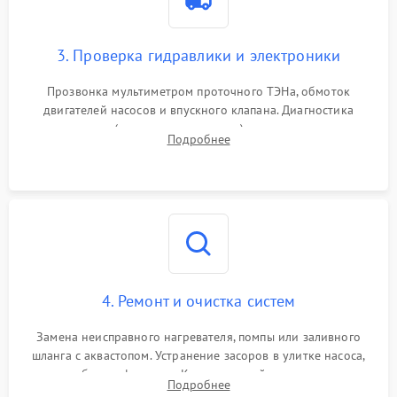
3. Проверка гидравлики и электроники
Прозвонка мультиметром проточного ТЭНа, обмоток
двигателей насосов и впускного клапана. Диагностика
прессостата (датчика уровня воды), датчика мутности,
Подробнее
концевика дверцы и электронного модуля управления.
4. Ремонт и очистка систем
Замена неисправного нагревателя, помпы или заливного
шланга с аквастопом. Устранение засоров в улитке насоса,
патрубках и фильтрах. Компонентный ремонт платы
Подробнее
управления, восстановление поврежденной проводки.