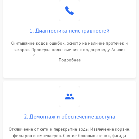
Не работает сушилка
2100 ₽
Подробнее →
Сбои в работе таймера
1700 ₽
Подробнее →
1. Диагностика неисправностей
Проблемы с
2100 ₽
Подробнее →
циркуляционным насосом
Считывание кодов ошибок, осмотр на наличие протечек и
засоров. Проверка подключения к водопроводу. Анализ
жалоб на отсутствие слива, нагрева, вращения
Подробнее
разбрызгивателей или срабатывание системы защиты
аквастоп.
2. Демонтаж и обеспечение доступа
Отключение от сети и перекрытие воды. Извлечение корзин,
фильтров и импеллеров. Снятие боковых стенок, фасада