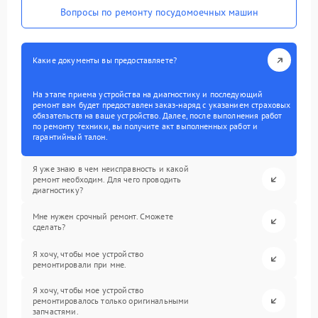
Вопросы по ремонту посудомоечных машин
Какие документы вы предоставляете?
На этапе приема устройства на диагностику и последующий
ремонт вам будет предоставлен заказ-наряд с указанием страховых
обязательств на ваше устройство. Далее, после выполнения работ
по ремонту техники, вы получите акт выполненных работ и
гарантийный талон.
Я уже знаю в чем неисправность и какой
ремонт необходим. Для чего проводить
диагностику?
Мне нужен срочный ремонт. Сможете
сделать?
Я хочу, чтобы мое устройство
ремонтировали при мне.
Я хочу, чтобы мое устройство
ремонтировалось только оригинальными
запчастями.