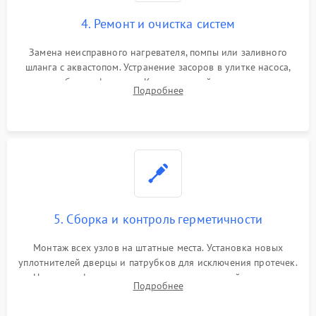
4. Ремонт и очистка систем
Замена неисправного нагревателя, помпы или заливного
шланга с аквастопом. Устранение засоров в улитке насоса,
патрубках и фильтрах. Компонентный ремонт платы
Подробнее
управления, восстановление поврежденной проводки.
5. Сборка и контроль герметичности
Монтаж всех узлов на штатные места. Установка новых
уплотнителей дверцы и патрубков для исключения протечек.
Надежная фиксация хомутов гидравлической системы,
Подробнее
сборка корпуса и установка датчика поплавка.