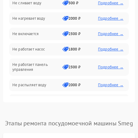
Не сливает воду
500 ₽
Подробнее →
Электропитание
Не нагревает воду
2000 ₽
Подробнее →
Датчики
Не включается
2500 ₽
Подробнее →
Нагрев
Не работает насос
1800 ₽
Подробнее →
Вода
Не работает панель
Гигиена
2500 ₽
Подробнее →
управления
Программное обеспечение
Не распыляет воду
2000 ₽
Подробнее →
Не запускается цикл
1800 ₽
Подробнее →
стирки
Проблемы с набором
Этапы ремонта посудомоечной машины Smeg
1800 ₽
Подробнее →
воды