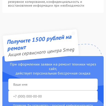
резервное копирование, конфиденциальность и
восстановление информации при необходимости
Получите 1500 рублей на
ремонт
Акция сервисного центра Smeg
При оформлении заявки на ремонт техники через
сайт,
действует персональная бессрочная скидка
Отправляя, Вы соглашаетесь с
политикой конфиденциальности