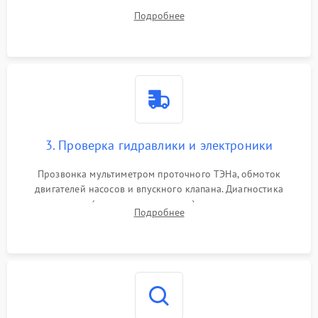
дверцы или нижнего поддона для прямого доступа к
Подробнее
циркуляционному насосу, ТЭНу и сливной помпе.
3. Проверка гидравлики и электроники
Прозвонка мультиметром проточного ТЭНа, обмоток
двигателей насосов и впускного клапана. Диагностика
прессостата (датчика уровня воды), датчика мутности,
Подробнее
концевика дверцы и электронного модуля управления.