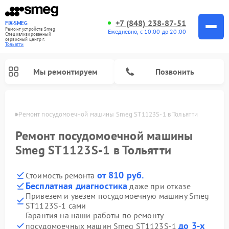
+7 (848) 238-87-51
FIX-SMEG
Ремонт устройств Smeg
Ежедневно, с 10:00 до 20:00
Специализированный
cервисный центр г.
Тольятти
Мы ремонтируем
Позвонить
ьятти
Ремонт посудомоечной машины Smeg ST1123S-1 в Тольятти
Ремонт посудомоечной машины
Smeg ST1123S-1 в Тольятти
от 810 руб.
Стоимость ремонта
Бесплатная диагностика
даже при отказе
Привезем и увезем посудомоечную машину Smeg
ST1123S-1 сами
Ремонт стиральных машин Smeg
Ремонт микроволновых печей Smeg
Ремонт варочных панелей Smeg
Гарантия на наши работы по ремонту
до 3-х
посудомоечных машин Smeg ST1123S-1