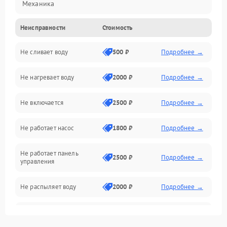
Механика
Неисправности
Стоимость
Управление
Не сливает воду
500 ₽
Подробнее →
Электропитание
Не нагревает воду
2000 ₽
Подробнее →
Датчики
Не включается
2500 ₽
Подробнее →
Нагрев
Не работает насос
1800 ₽
Подробнее →
Вода
Не работает панель
Гигиена
2500 ₽
Подробнее →
управления
Программное обеспечение
Не распыляет воду
2000 ₽
Подробнее →
Не запускается цикл
1800 ₽
Подробнее →
стирки