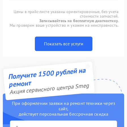
Цены в прайс-листе указаны ориентировочные, без учета
стоимости запчастей.
Записывайтесь на бесплатную диагностику.
Мы проверим ваше устройство и укажем на неисправность.
Показать все услуги
Получите 1500 рублей на
ремонт
Акция сервисного центра Smeg
При оформлении заявки на ремонт техники через
сайт,
действует персональная бессрочная скидка