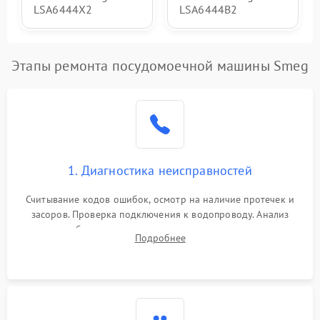
LSA6444X2
LSA6444B2
Этапы ремонта посудомоечной машины Smeg
1. Диагностика неисправностей
Считывание кодов ошибок, осмотр на наличие протечек и
засоров. Проверка подключения к водопроводу. Анализ
жалоб на отсутствие слива, нагрева, вращения
Подробнее
разбрызгивателей или срабатывание системы защиты
аквастоп.