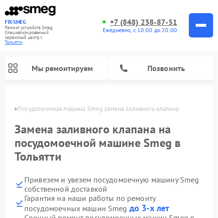
+7 (848) 238-87-51
FIX-SMEG
Ремонт устройств Smeg
Ежедневно, с 10:00 до 20:00
Специализированный
cервисный центр г.
Тольятти
Мы ремонтируем
Позвонить
ьятти
Посудомоечная машина Smeg замена заливного клапана
Замена заливного клапана на
посудомоечной машине Smeg в
Тольятти
Привезем и увезем посудомоечную машину Smeg
собственной доставкой
Гарантия на наши работы по ремонту
Ремонт стиральных машин Smeg
Ремонт микроволновых печей Smeg
Ремонт варочных панелей Smeg
до 3-х лет
посудомоечных машин Smeg
Срочный ремонт посудомоечных машин Smeg в