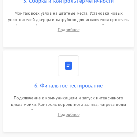
5. Сборка и контроль герметичности
Монтаж всех узлов на штатные места. Установка новых
уплотнителей дверцы и патрубков для исключения протечек.
Надежная фиксация хомутов гидравлической системы,
Подробнее
сборка корпуса и установка датчика поплавка.
6. Финальное тестирование
Подключение к коммуникациям и запуск интенсивного
цикла мойки. Контроль корректного залива, нагрева воды
до нужной температуры, отсутствия посторонних шумов,
Подробнее
штатного слива и абсолютной сухости в поддоне.