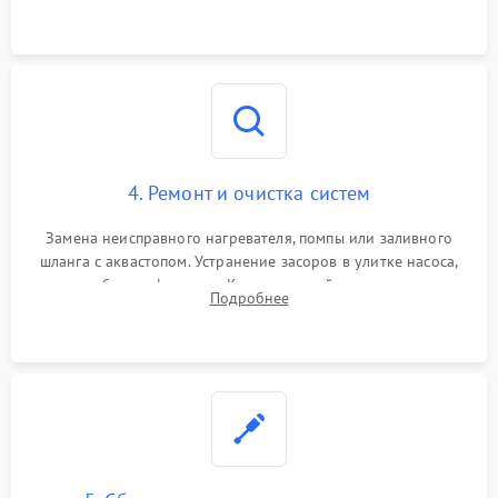
концевика дверцы и электронного модуля управления.
4. Ремонт и очистка систем
Замена неисправного нагревателя, помпы или заливного
шланга с аквастопом. Устранение засоров в улитке насоса,
патрубках и фильтрах. Компонентный ремонт платы
Подробнее
управления, восстановление поврежденной проводки.