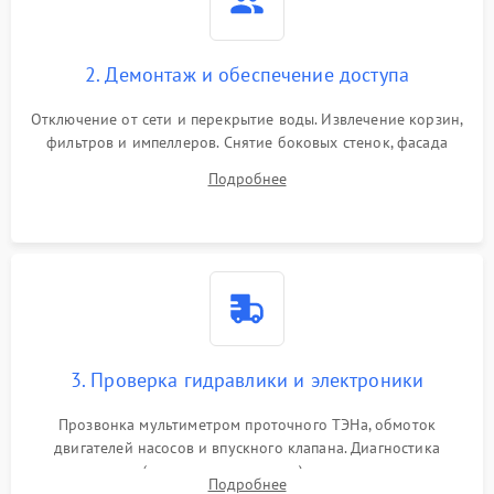
2. Демонтаж и обеспечение доступа
Отключение от сети и перекрытие воды. Извлечение корзин,
фильтров и импеллеров. Снятие боковых стенок, фасада
дверцы или нижнего поддона для прямого доступа к
Подробнее
циркуляционному насосу, ТЭНу и сливной помпе.
3. Проверка гидравлики и электроники
Прозвонка мультиметром проточного ТЭНа, обмоток
двигателей насосов и впускного клапана. Диагностика
прессостата (датчика уровня воды), датчика мутности,
Подробнее