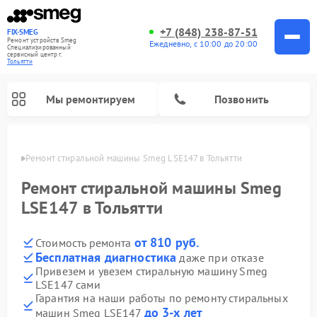
+7 (848) 238-87-51
FIX-SMEG
Ремонт устройств Smeg
Ежедневно, с 10:00 до 20:00
Специализированный
cервисный центр г.
Тольятти
Мы ремонтируем
Позвонить
ьятти
Ремонт стиральной машины Smeg LSE147 в Тольятти
Ремонт стиральной машины Smeg
LSE147 в Тольятти
от 810 руб.
Стоимость ремонта
Бесплатная диагностика
даже при отказе
Привезем и увезем стиральную машину Smeg
LSE147 сами
Ремонт микроволновых печей Smeg
Ремонт посудомоечных машин Smeg
Ремонт варочных панелей Smeg
Гарантия на наши работы по ремонту стиральных
до 3-х лет
машин Smeg LSE147