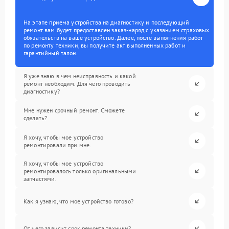
На этапе приема устройства на диагностику и последующий
ремонт вам будет предоставлен заказ-наряд с указанием страховых
обязательств на ваше устройство. Далее, после выполнения работ
по ремонту техники, вы получите акт выполненных работ и
гарантийный талон.
Я уже знаю в чем неисправность и какой
ремонт необходим. Для чего проводить
диагностику?
Мне нужен срочный ремонт. Сможете
сделать?
Я хочу, чтобы мое устройство
ремонтировали при мне.
Я хочу, чтобы мое устройство
ремонтировалось только оригинальными
запчастями.
Как я узнаю, что мое устройство готово?
От чего зависит срок ремонта техники?