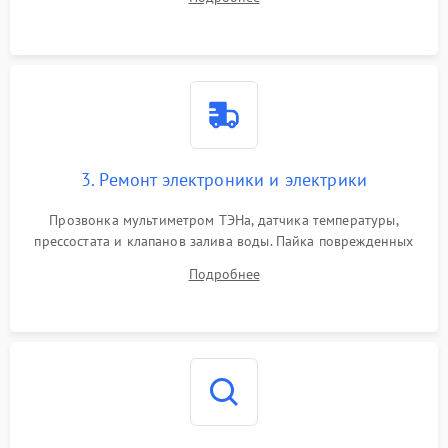
крестовины на износ, а манжеты люка на разрывы.
3. Ремонт электроники и электрики
Прозвонка мультиметром ТЭНа, датчика температуры,
прессостата и клапанов залива воды. Пайка поврежденных
дорожек или замена симисторов на плате управления.
Подробнее
Восстановление целостности проводки и контактов.