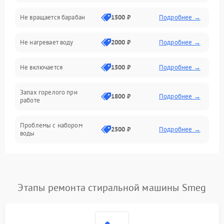
Не вращается барабан
1500 ₽
Подробнее →
Слив
Не нагревает воду
2000 ₽
Подробнее →
Программное обеспечение
Не включается
1500 ₽
Подробнее →
Запах горелого при
1800 ₽
Подробнее →
работе
Проблемы с набором
2500 ₽
Подробнее →
воды
Замена ТЭНа
2200 ₽
Подробнее →
Замена платы управления
2200 ₽
Подробнее →
Этапы ремонта стиральной машины Smeg