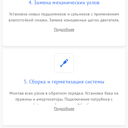
4. Замена механических узлов
Установка новых подшипников и сальников с применением
влагостойкой смазки. Замена изношенных щеток двигателя,
порванного ремня привода, неисправного сливного насоса
Подробнее
или поврежденной резиновой манжеты.
5. Сборка и герметизация системы
Монтаж всех узлов в обратном порядке. Установка бака на
пружины и амортизаторы. Подключение патрубков с
надежной фиксацией хомутами. Обработка стыков
Подробнее
герметиком для предотвращения возможных протечек воды.